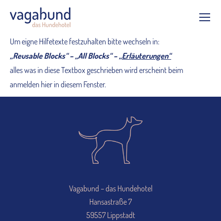
Um eigne Hilfetexte festzuhalten bitte wechseln in:
„Reusable Blocks“ – „All Blocks“ –
„Erläuterungen“
alles was in diese Textbox geschrieben wird erscheint beim
anmelden hier in diesem Fenster.
Vagabund – das Hundehotel
Hansastraße 7
59557 Lippstadt